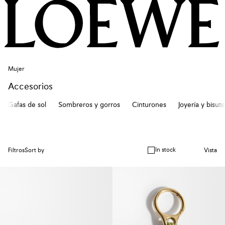
Mujer
Accesorios
Gafas de sol
Sombreros y gorros
Cinturones
Joyería y bisute
In stock
Filtros
Sort by
Vista