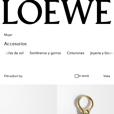
Mujer
Accesorios
Gafas de sol
Sombreros y gorros
Cinturones
Joyería y bisute
In stock
Filtros
Sort by
Vista