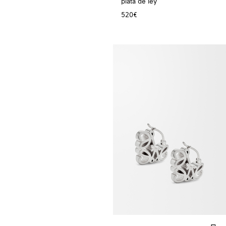
plata de ley
520€