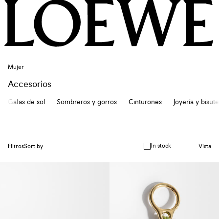
Mujer
Accesorios
Gafas de sol
Sombreros y gorros
Cinturones
Joyería y bisute
In stock
Filtros
Sort by
Vista