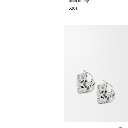
plata de ley
520€