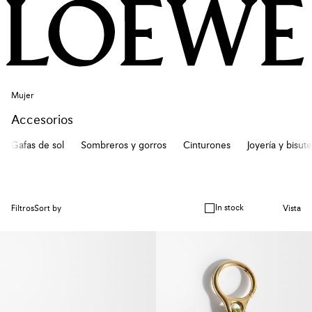
Mujer
Accesorios
Gafas de sol
Sombreros y gorros
Cinturones
Joyería y bisute
In stock
Filtros
Sort by
Vista