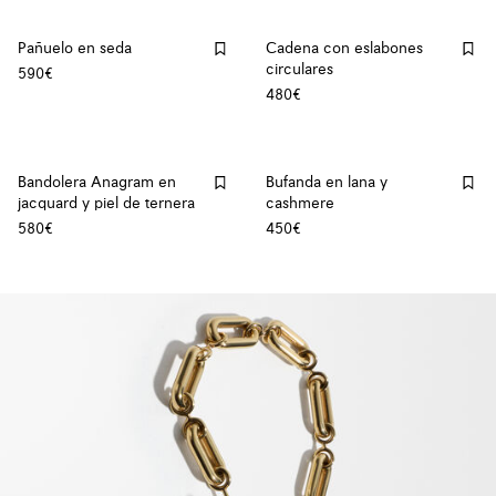
Pañuelo en seda
Cadena con eslabones
circulares
590€
480€
Bandolera Anagram en
Bufanda en lana y
jacquard y piel de ternera
cashmere
580€
450€