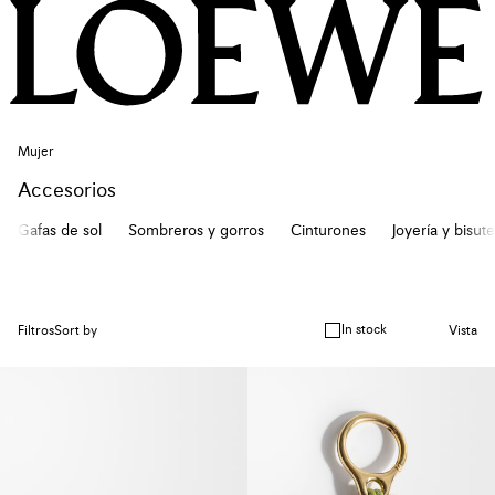
Mujer
Accesorios
Gafas de sol
Sombreros y gorros
Cinturones
Joyería y bisute
In stock
Filtros
Sort by
Vista