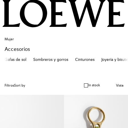
Mujer
Accesorios
Gafas de sol
Sombreros y gorros
Cinturones
Joyería y bisute
In stock
Filtros
Sort by
Vista