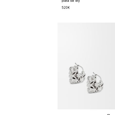
plata de ley
520€