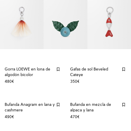
Gorra LOEWE en lona de
Gafas de sol Beveled
algodón bicolor
Cateye
480€
350€
Bufanda Anagram en lana y
Bufanda en mezcla de
cashmere
alpaca y lana
490€
470€