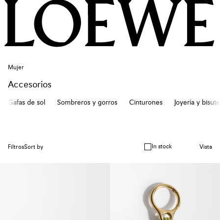
Mujer
Accesorios
Gafas de sol
Sombreros y gorros
Cinturones
Joyería y bisute
In stock
Filtros
Sort by
Vista