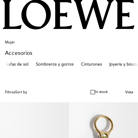
Mujer
Accesorios
Gafas de sol
Sombreros y gorros
Cinturones
Joyería y bisute
In stock
Filtros
Sort by
Vista