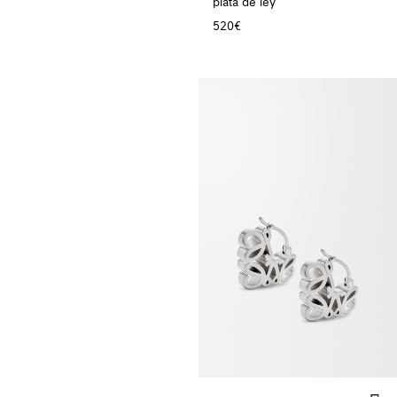
plata de ley
520€