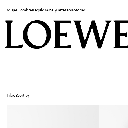
Mujer
Hombre
Regalos
Arte y artesanía
Stories
Mujer
Hombre
Regalos
Arte y artesanía
Stories
Filtros
Sort by