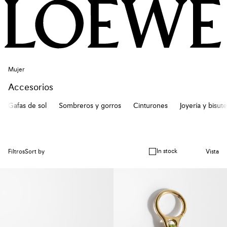
Mujer
Accesorios
Gafas de sol
Sombreros y gorros
Cinturones
Joyería y bisute
In stock
Filtros
Sort by
Vista