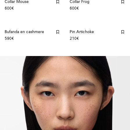
Collar Mouse
Collar Frog
600€
600€
Bufanda en cashmere
Pin Artichoke
590€
210€