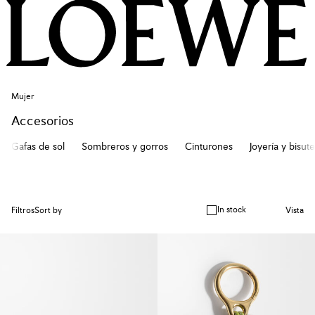
Mujer
Accesorios
Gafas de sol
Sombreros y gorros
Cinturones
Joyería y bisute
In stock
Filtros
Sort by
Vista