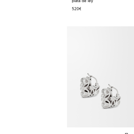
plata de ley
520€